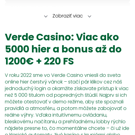
Spôsoby vkladov a výberov
Zobraziť viac
Bezpečnosť a licencie
Zákaznícka podpora
Verde Casino: Viac ako
Kasíno pre začiatočníkov
5000 hier a bonus až do
Mobilná aplikácia
1200€ + 220 FS
V roku 2022 sme vo Verde Casino vniesli do sveta
online hier čerstvý vánok – stačí pár klikov cez náš
jednoduchý login a okamžite získavate prístup k viac
než 5 000 titulom od popredných štúdií. Najprv si ich
môžete otestovať v demo režime, aby ste spoznali
pravidlá a atmosféru, a potom môžete zabojovať o
reálne výhry. Vďaka intuitívnemu ovládaniu,
bleskovému načítaniu a prehľadnému lobby rýchlo
nájdete presne to, čo momentálne chcete – či už ide
o klasické automaty, živé kasíno s krupiérmi alebo