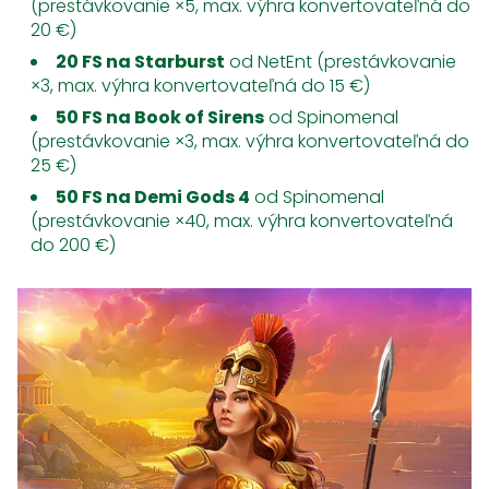
(prestávkovanie ×5, max. výhra konvertovateľná do
20 €)
20 FS na Starburst
od NetEnt (prestávkovanie
×3, max. výhra konvertovateľná do 15 €)
50 FS na Book of Sirens
od Spinomenal
(prestávkovanie ×3, max. výhra konvertovateľná do
25 €)
50 FS na Demi Gods 4
od Spinomenal
(prestávkovanie ×40, max. výhra konvertovateľná
do 200 €)