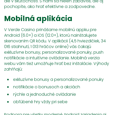
ale v skutočnosti. S nami sa nielen zabavíte, ale aj
pochopíte, ako hrať efektívne a zodpovedne.
Mobilná aplikácia
V Verde Casino prinášame mobilnú appku pre
Android (6.0+) a iOS (12.0+), ktorú nainštalujete
skenovaním QR kódu. V aplikácii (4,5 hviezdičiek, 34
016 stiahnutí, 1 013 hráčov online) vás čakajú
exkluzívne bonusy, personalizované ponuky, push
notifikácie a intuitívne ovládanie. Mobilná verzia
webu vám tiež umožňuje hrať bez inštalácie. Výhody
zahŕňajú:
exkluzívne bonusy a personalizované ponuky
notifikácie o bonusoch a akciách
rýchle a jednoduché ovládanie
obľúbené hry vždy pri sebe
Podpora pre všetky moderné Android zariadenia aj