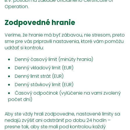
B.V. pôsobí na základe oficiálneho Certificate of
Operation.
Zodpovedné hranie
Veríme, že hranie má byť zábavou, nie stresom, preto
sme pre vás pripravili nastavenia, ktoré vám pomôžu
udržať si kontrolu:
Denný časový limit (minúty hrania)
Denný vkladový limit (EUR)
Denný limit strát (EUR)
Denný stávkový limit (EUR)
Časový odpočinok (vylúčenie na vami zvolený
počet dní)
Aby ste vždy hrali zodpovedne, nastavené limity sa
nedajú zvýšiť ani odstrániť po dobu 24 hodín –
presne tak, aby ste mali pod kontrolou každý