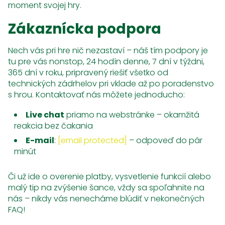
moment svojej hry.
Zákaznícka podpora
Nech vás pri hre nič nezastaví – náš tím podpory je
tu pre vás nonstop, 24 hodín denne, 7 dní v týždni,
365 dní v roku, pripravený riešiť všetko od
technických zádrhelov pri vklade až po poradenstvo
s hrou. Kontaktovať nás môžete jednoducho:
Live chat
priamo na webstránke – okamžitá
reakcia bez čakania
E-mail
:
[email protected]
– odpoveď do pár
minút
Či už ide o overenie platby, vysvetlenie funkcií alebo
malý tip na zvýšenie šance, vždy sa spoľahnite na
nás – nikdy vás nenecháme blúdiť v nekonečných
FAQ!