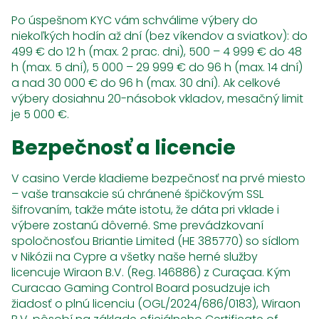
Po úspešnom KYC vám schválime výbery do
niekoľkých hodín až dní (bez víkendov a sviatkov): do
499 € do 12 h (max. 2 prac. dni), 500 – 4 999 € do 48
h (max. 5 dní), 5 000 – 29 999 € do 96 h (max. 14 dní)
a nad 30 000 € do 96 h (max. 30 dní). Ak celkové
výbery dosiahnu 20-násobok vkladov, mesačný limit
je 5 000 €.
Bezpečnosť a licencie
V casino Verde kladieme bezpečnosť na prvé miesto
– vaše transakcie sú chránené špičkovým SSL
šifrovaním, takže máte istotu, že dáta pri vklade i
výbere zostanú dôverné. Sme prevádzkovaní
spoločnosťou Briantie Limited (HE 385770) so sídlom
v Nikózii na Cypre a všetky naše herné služby
licencuje Wiraon B.V. (Reg. 146886) z Curaçaa. Kým
Curacao Gaming Control Board posudzuje ich
žiadosť o plnú licenciu (OGL/2024/686/0183), Wiraon