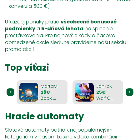
konverzia 500 €)
U každej ponuky platia
všeobecné bonusové
podmienky
a
5-dňová lehota
na splnenie
prestávkovania. Pre najnovšie kódy a časovo
obmedzené akcie sledujte pravidelne našu sekciu
promo akcií.
Top víťazi
AnthonySlovak
MartaM
JankoK
28€
25€
lf Gold
Book Of Sirens
Wolf Gold
Hracie automaty
Slotové automaty patria k najpopulárnejším
kategóriám v našom kasíne vďaka kombinácii